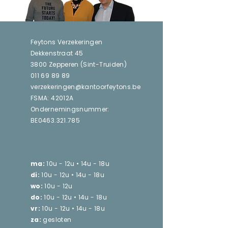
Feytons Verzekeringen
Dekkenstraat 45
3800 Zepperen (Sint-Truiden)
011 69 89 89
verzekeringen@kantoorfeytons.be
​
FSMA: 42012A
Ondernemingsnummer:
BE0463.321.785
ma:
10u - 12u • 14u - 18u
di:
10u - 12u • 14u - 18u
wo:
10u - 12u
do:
10u - 12u • 14u - 18u
vr:
10u - 12u • 14u - 18u
za:
gesloten