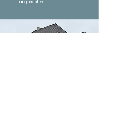
zo:
gesloten
© 2025 by Feytons Verzekeringen (BV)
•
Dekkenstraat 45 • 3800 Zepperen (Sint-Truiden)
011 69 89 89
•
verzekeringen@kantoorfeytons.be
•
FSMA: 42012A • Ondernemingsnummer:
BE0463.321.785
privacyvoorwaarden
•
cookiebeleid
•
algemene gebruiksvoorwaarden
•